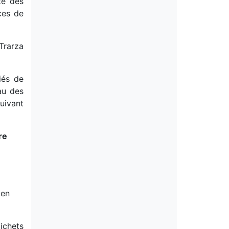
té des
ices de
 Trarza
iés de
au des
Suivant
re
 en
chets