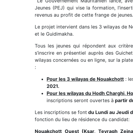
Le Gouvernement Mauritanien lance, avec 
Jeunes (PEJ) qui vise la formation, l’inser
revenus au profit de cette frange de jeunes
Le projet intervient dans les 3 wilayas de N
et le Guidimakha.
Tous les jeunes qui répondent aux critère
s’inscrire en présentiel auprès des Guich
wilayas concernées ou en ligne, sur la pla
:
Pour les 3 wilayas de Nouakchott
: le
2021.
Pour les wilayas du
Hodh Charghi, Hod
inscriptions
seront ouvertes
à
partir 
Les inscriptions se font
du Lundi au Jeudi 
fonction du lieu de résidence du candidat:
Nouakchott Ouest (Ksar, Tevragh Zein