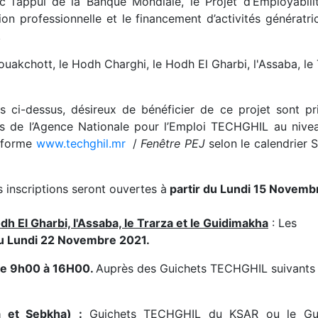
l’appui de la Banque Mondiale, le Projet d’Employabili
tion professionnelle et le financement d’activités génératr
.
ouakchott, le Hodh Charghi, le Hodh El Gharbi, l'Assaba, le
s ci-dessus, désireux de bénéficier de ce projet sont pr
ets de l’Agence Nationale pour l’Emploi TECHGHIL au nive
teforme
www.techghil.mr
/
Fenêtre PEJ
selon le calendrier 
s inscriptions seront ouvertes à
partir du Lundi 15 Novemb
h El Gharbi, l'Assaba, le Trarza et le Guidimakha
: Les
du Lundi 22 Novembre 2021.
de 9h00 à 16H00.
Auprès des Guichets TECHGHIL suivants
a et Sebkha) :
Guichets TECHGHIL du KSAR ou le Gui