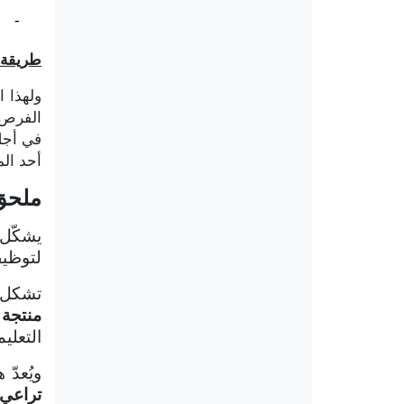
-
أ
طريقة 
ولهذا 
الفرص،
في أجل أقصاه ال
أحد الم
ملحق:
يشكّل 
لتوظيف
تشكل 
منتجة 
التعلي
ويُعدّ 
تراعي