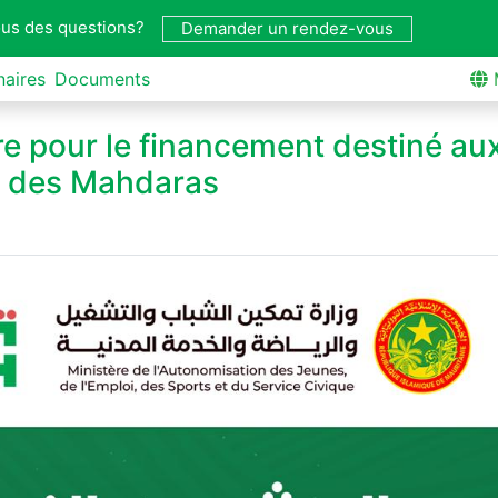
us des questions?
Demander un rendez-vous
naires
Documents
e pour le financement destiné au
us des Mahdaras