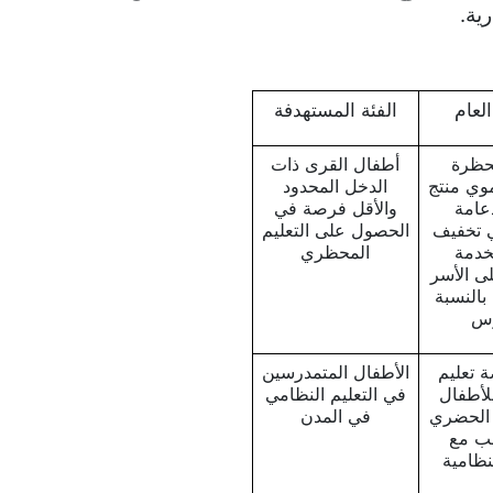
رية
.
لعام
الفئة المستهدفة
حظرة
أطفال القرى ذات
وي منتج
الدخل المحدود
عامة
والأقل فرصة في
 تخفيف
الحصول على التعليم
لخدمة
المحظري
لى الأسر
بالنسبة
رس
ة تعليم
الأطفال المتمدرسين
أطفال
في التعليم النظامي
الحضري
في المدن
سب مع
لنظامية