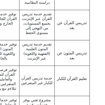
دراسته النظامية.
تقديم خدمة تدريس
توفير خدم
القرآن عبر الإنترنت
القرآن للج
تدريس القرآن عن
بجميع المستويات،
الخارج وأ
بعد
من التهجي إلى
مستوى الحفظ
تقديم خدمة تدريس
توفير خدمة
المتون العلمية
المتون ال
تدريس المتون عن
(الفقهية واللغوية)
واللغوية ل
بعد
عبر الإنترنت
بالخا
توفير فرص
القرآن لل
خدمة تدريس القرآن
تعليم القرآن للكبار
والعاملي
للكبار غير المتفرغين
المتفرغين 
تتلاءم مع 
مشروع تقني يوفر
توفير خدما
خدمات رقمية
للمحاظر ل