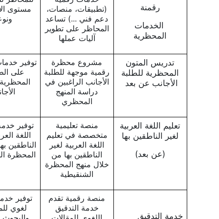
رقمنة
(تطبيقات، منصات،
مستوى الأ
دعم فني ...) تساعد
ونوع
الخدمات
المحاظر على تطوير
المحظرية
آليات عملها
تدريس المتون
مشروع محظرة
توفير خدما
رقمية موجهة للطلبة
على الط
المحظرية للطلبة
الأجانب الراغبين في
المحظرية 
الأجانب عن بعد
دراسة المنهج
الأجا
المحظري
تعليم اللغة العربية
منصة تعليمية
توفير خدم
متخصصة في تعليم
اللغة العرب
لغير الناطقين بها
اللغة العربية لغير
الناطقين به
(عن بعد)
الناطقين بها من
المحظرة ال
خلال منهج المحظرة
الشنقيطية
منصة رقمية تقدم
توفير خدم
خدمة التدقيق
لغوي للم
خدمة التدقيق
اللغوي للمقالات
والبحوث ا