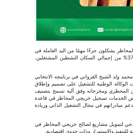
عام للسكان والمساكن لعام 2023 أن خريجي المحاظر يشكلون جزءًا مهمًا من اليد العاملة في
موريتانيا، حيث يمثلون نسبة 31.8% من إجمالي السكان النشطين و37.7% من إجمالي السكان النشطين المشتغلين.
محمد ولد الشيخ الغزواني في برنامجه الانتخابي
ت الوكالة الوطنية للتشغيل على تصميم وإطلاق
ن المحظري ومخرجاته وفق آلية تسمح بتصنيف
عرض الخدمات تسجيل خريجي المحاظر في قاعدة
ودعم مبادراتهم في مجال التشغيل الذاتي وريادة
وذجي لتمويل مشاريع لصالح خريجي المحاظر في
للتنفيذ والاستمرار وذات جدوى اقتصادية.