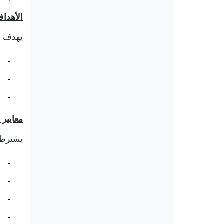
الأهدا
يهدف ه
-
ت
-
ت
-
معايير ا
يشترط 
-
أ
-
أ
-
أ
-