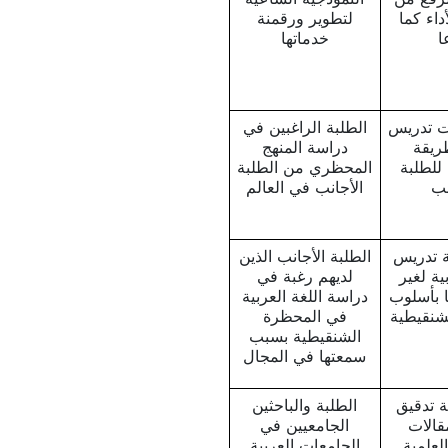
داء كما
لتطوير ورقمنة
ا
خدماتها
ت تدريس
الطلبة الراغبين في
ريقة
دراسة المنهج
للطلبة
المحظري من الطلبة
نب
الأجانب في العالم
ة تدريس
الطلبة الأجانب الذين
ية لغير
لديهم رغبة في
ا بأسلوب
دراسة اللغة العربية
شنقيطية
في المحظرة
الشنقيطية بسبب
سمعتها في المجال
ة تدقيق
الطلبة والباحثين
قالات
الجامعيين في
لعلمية
الجامعات العربية