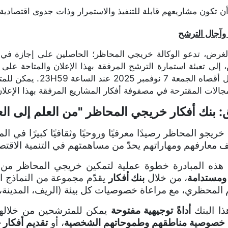
ن تكون مشاريعهم قابلة للتنفيذ والاستمرار وذات جدوى اقتصادية.
وآجال الترشح
الغرض، تدعو الوكالة خريجي المحاظر؛ الحاصلين على إجازة في ا
 إلى تعبئة استمارة الترشح المرفقة بهذا الإعلان والمتاحة عل
جمعة 7 نوفمبر 2025 عند الساعة 23H59
. يمكن للمت
جالات المقترحة في مصفوفة أفكار المشاريع المرفقة بهذا الإعلان
 بنك أفكار خريجي المحاظر "من العلم إلى ال
خريجو المحاظر رصيدًا معرفيًا وروحيًا وثقافيًا كبيرًا في ا
 معارفهم ومهاراتهم يحدّ من مساهمتهم في التنمية الاقتصا
هذه المبادرة خطوة عملية لتمكين خريجي المحاظر من
ومستدامة
، من خلال
بنك أفكار
يقدّم مجموعة من النماذج ال
م المحظري، مع مراعاة خصوصيات كل بيئة (الريف، المدينة، 
هذا البنك
أداةً توجيهية مفتوحة
يمكن للمترشحين من خلاله
 خصوصية مناطقهم وطموحاتهم الشخصية
، أو
تقديم أفكار 