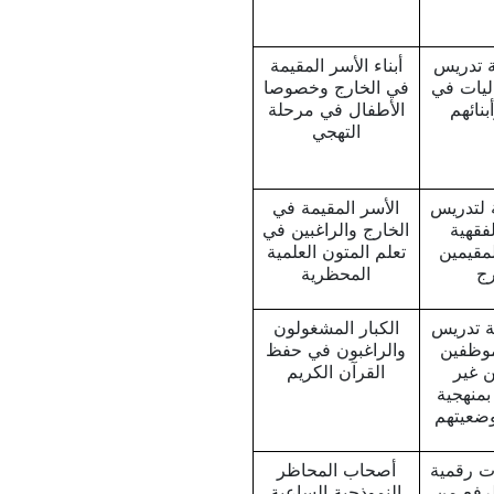
ة تدريس
أبناء الأسر المقيمة
اليات في
في الخارج وخصوصا
بنائهم
الأطفال في مرحلة
التهجي
 لتدريس
الأسر المقيمة في
فقهية
الخارج والراغبين في
لمقيمين
تعلم المتون العلمية
رج
المحظرية
ة تدريس
الكبار المشغولون
موظفين
والراغبون في حفظ
ن غير
القرآن الكريم
بمنهجية
وضعيتهم
ت رقمية
أصحاب المحاظر
لرفع من
النموذجية الساعية