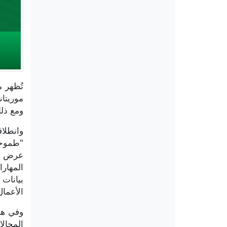
ومع ذل
وانطلاق
"طموحي
عرض خد
المهار
بيانات 
الأعمال
وفي هذ
المجال