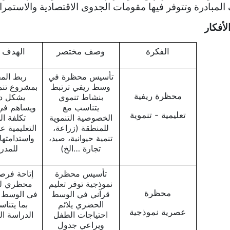
المبادرة وتتوفر فيها مقومات الجدوى الاقتصادية والاستمرا
لأفكار
الفكرة
وصف مختصر
الهدف ا
تأسيس محظرة في
ربط الم
وسط ريفي ترتبط
بمشروع تنم
محظرة ريفية
بنشاط تنموي
يشكل د
يتناسب مع
ويساهم في
تعليمية - تنموية
الخصوصية التنموية
تكلفة ا
للمنطقة (زراعة،
التعليمية ع
تنمية حيوانية، صيد،
واستدامتها 
تجارة …الخ)
للمد
تأسيس محظرة
إتاحة فرص
نموذجية توفر تعليم
محظري لل
محظرة
قرآني في الوسط
في الوسط 
الحضري يلائم
بما يتنا
عصرية نموذجية
احتياجات الطفل
الدراسة ا
ويراعي جدول