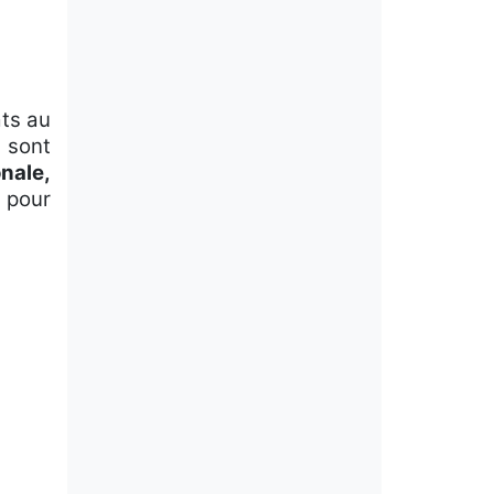
ats au
 sont
onale,
, pour