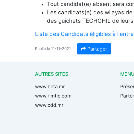
Tout candidat(e) absent sera co
Les candidats(e) des wilayas de 
des guichets TECHGHIL de leurs 
Liste des Candidats éligibles à l'entret
Partager
Publié le 11-11-2021
AUTRES SITES
MEN
www.beta.mr
Prése
www.rimtic.com
Parten
www.cdd.mr