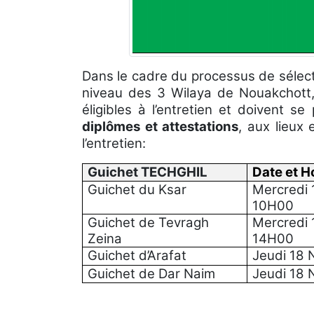
Dans le cadre du processus de sélect
niveau des 3 Wilaya de Nouakchott,
éligibles à l’entretien et doivent s
diplômes et attestations
, aux lieux 
l’entretien:
Guichet TECHGHIL
Date et H
Guichet du Ksar
Mercredi
10H00
Guichet de Tevragh
Mercredi
Zeina
14H00
Guichet d’Arafat
Jeudi 18
Guichet de Dar Naim
Jeudi 18