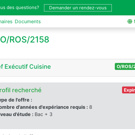
us des questions?
Demander un rendez-vous
naires
Documents
o O/ROS/2158
f Exécutif Cuisine
O/ROS/
rofil recherché
Expi
pe de l'offre :
ombre d'années d'expériance requis :
8
iveau d'étude :
Bac + 3