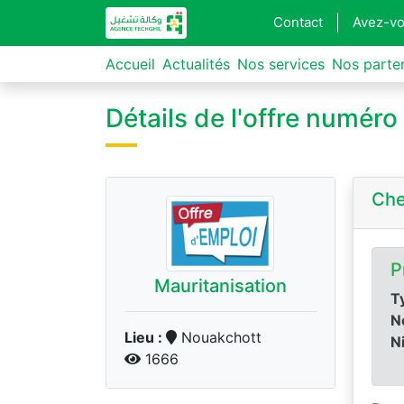
Contact
Avez-vo
Accueil
Actualités
Nos services
Nos parte
Détails de l'offre numér
Che
P
Mauritanisation
Ty
N
Lieu :
Nouakchott
N
1666